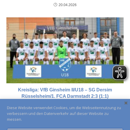
20.04.2026
Kreisliga: VfB Ginsheim II/U18 – SG Dersim
Rüsselsheim/1. FCA Darmstadt 2:3 (1:1)
20.04.2022
Diese Website verwendet Cookies, um die Webseitennutzung zu
verbessern und den Datenverkehr auf dieser Website zu
messen.