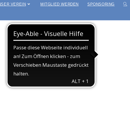
NSER VEREIN
MITGLIED WERDEN
SPONSORING