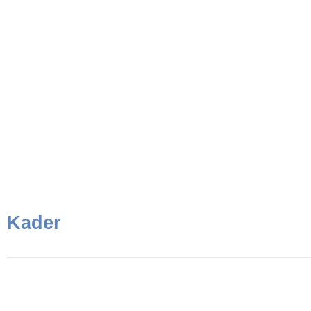
hintere Reihe von links: Max Mustermann, Max Musterman
mittlere Reihe von links: Max Mustermann, Max Musterma
vordere Reihe von links: Max Mustermann, Max Musterman
Kader