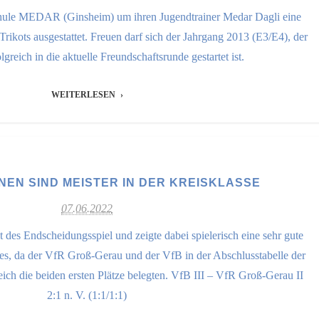
chule MEDAR (Ginsheim) um ihren Jugendtrainer Medar Dagli eine
ikots ausgestattet. Freuen darf sich der Jahrgang 2013 (E3/E4), der
olgreich in die aktuelle Freundschaftsrunde gestartet ist.
WEITERLESEN
NNEN SIND MEISTER IN DER KREISKLASSE
07.06.2022
des Endscheidungsspiel und zeigte dabei spielerisch eine sehr gute
es, da der VfR Groß-Gerau und der VfB in der Abschlusstabelle der
ich die beiden ersten Plätze belegten. VfB III – VfR Groß-Gerau II
2:1 n. V. (1:1/1:1)