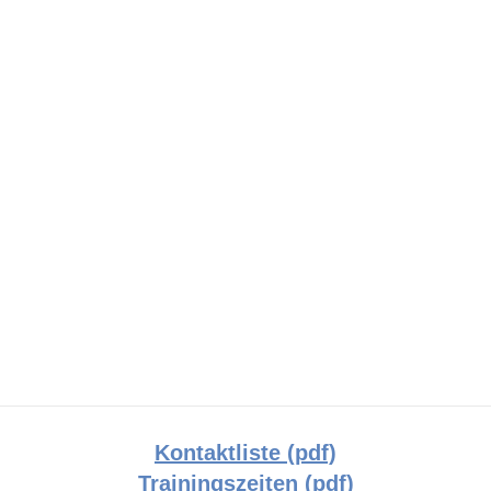
n, Max Mustermann, Max Mustermann, Max Mustermann
nn, Max Mustermann, Max Mustermann, Max Mustermann
n, Max Mustermann, Max Mustermann, Max Mustermann
Kontaktliste (pdf)
Trainingszeiten (pdf)