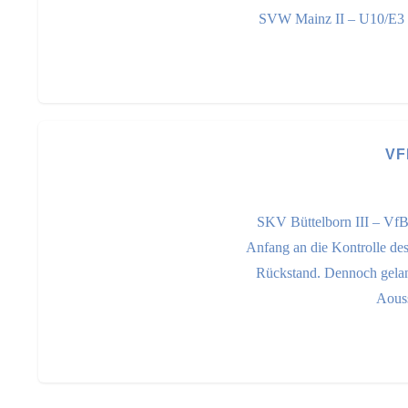
SVW Mainz II – U10/E3 4:
VF
SKV Büttelborn III – Vf
Anfang an die Kontrolle des 
Rückstand. Dennoch gelang
Aouss