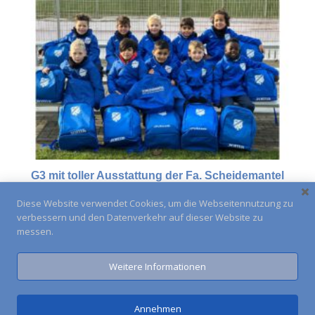
G3 mit toller Ausstattung der Fa. Scheidemantel
14.12.2021
Diese Website verwendet Cookies, um die Webseitennutzung zu
verbessern und den Datenverkehr auf dieser Website zu
messen.
Weitere Informationen
Impressum
Kontakt
Anfahrt
Annehmen
VfB Ginsheim 1916 e.V. © 2026