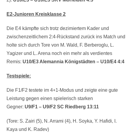
E2-Junioren Kreisklasse 2
Die E4 kämpfte sich trotz dezimiertem Kader und
zwischenzeitlichem 2:4-Rückstand zurück ins Match und
holte sich durch Tore von M. Wald, F. Berberoglu, L.
Yagizer und L. Arena noch ein mehr als verdientes
Remis:
U10/E3 Alemannia Königstädten – U10/E4 4:4
Testspiele:
Die F1/F2 testete im 4+1-Modus und zeigte eine gute
Leistung gegen einen spielerisch starken
Gegner:
U9/F1
– U9/F2
SC Riedberg 13:11
(Tore: S. Zairi (5), N. Arrami (4), H. Soyka, Y. Hafidi, I.
Kaya und K. Radev)