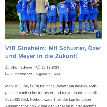
VfB Ginsheim: Mit Schuster, Özer
und Meyer in die Zukunft
Ulrich Scherer
23.12.2024
1. Mannschaft
/
Allgemein
/
U23
Markus Cube, FuPa.net https://www.fupa.net/news/vfb-
ginsheim-mit-schuster-oezer-und-meyer-in-die-zukunft-
3071433 Bild: Norbert Kaus Trotz der komfortablen
Ausgangsposition wurde der Kader im Winter nochmal