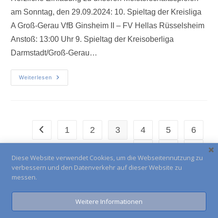
am Sonntag, den 29.09.2024: 10. Spieltag der Kreisliga
A Groß-Gerau VfB Ginsheim II – FV Hellas Rüsselsheim
Anstoß: 13:00 Uhr 9. Spieltag der Kreisoberliga
Darmstadt/Groß-Gerau…
Weiterlesen
1
2
3
4
5
6
…
9
Diese Website verwendet Cookies, um die Webseitennutzung zu
verbessern und den Datenverkehr auf dieser Website zu
messen.
Weitere Informationen
Impressum
Kontakt
Anfahrt