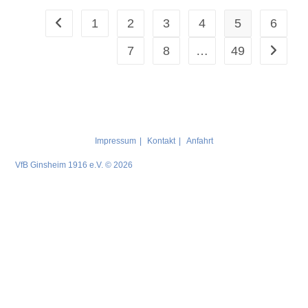
1
2
3
4
5
6
7
8
…
49
Impressum
Kontakt
Anfahrt
VfB Ginsheim 1916 e.V. © 2026