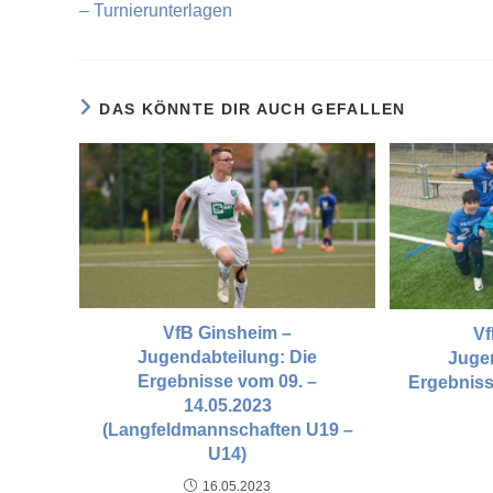
– Turnierunterlagen
DAS KÖNNTE DIR AUCH GEFALLEN
VfB Ginsheim –
Vf
Jugendabteilung: Die
Jugen
Ergebnisse vom 09. –
Ergebniss
14.05.2023
(Langfeldmannschaften U19 –
U14)
16.05.2023