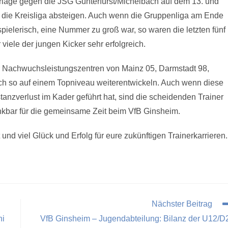
rlage gegen die JSG Günterfürst/Michelbach auf dem 13. und
n die Kreisliga absteigen. Auch wenn die Gruppenliga am Ende
 spielerisch, eine Nummer zu groß war, so waren die letzten fünf
viele der jungen Kicker sehr erfolgreich.
r Nachwuchsleistungszentren von Mainz 05, Darmstadt 98,
h so auf einem Topniveau weiterentwickeln. Auch wenn diese
nzverlust im Kader geführt hat, sind die scheidenden Trainer
ankbar für die gemeinsame Zeit beim VfB Ginsheim.
nd viel Glück und Erfolg für eure zukünftigen Trainerkarrieren.
Nächster Beitrag
ni
VfB Ginsheim – Jugendabteilung: Bilanz der U12/D