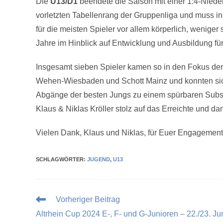
Die
U13/D1
beendete die Saison mit einer 1:4-Niede
vorletzten Tabellenrang der Gruppenliga und muss i
für die meisten Spieler vor allem körperlich, weniger
Jahre im Hinblick auf Entwicklung und Ausbildung für 
Insgesamt sieben Spieler kamen so in den Fokus de
Wehen-Wiesbaden und Schott Mainz und konnten sic
Abgänge der besten Jungs zu einem spürbaren Substa
Klaus & Niklas Kröller stolz auf das Erreichte und d
Vielen Dank, Klaus und Niklas, für Euer Engagement u
SCHLAGWÖRTER
:
JUGEND
,
U13
Vorheriger Beitrag
Altrhein Cup 2024 E-, F- und G-Junioren – 22./23. Ju