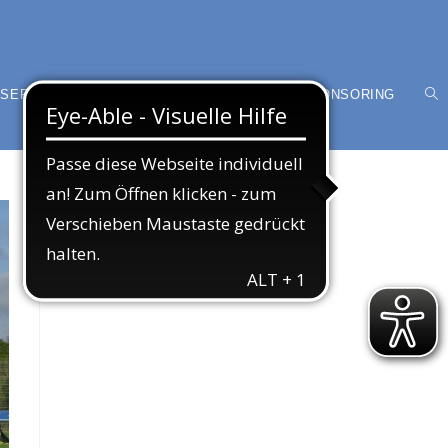
SER VEREIN
MITGLIED WERDEN
SPONSORING