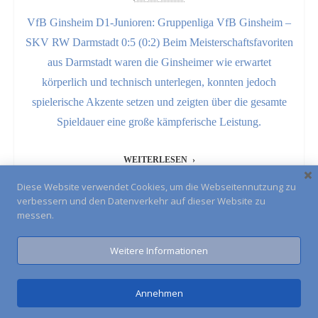
VfB Ginsheim D1-Junioren: Gruppenliga VfB Ginsheim –
SKV RW Darmstadt 0:5 (0:2) Beim Meisterschaftsfavoriten
aus Darmstadt waren die Ginsheimer wie erwartet
körperlich und technisch unterlegen, konnten jedoch
spielerische Akzente setzen und zeigten über die gesamte
Spieldauer eine große kämpferische Leistung.
WEITERLESEN
Diese Website verwendet Cookies, um die Webseitennutzung zu
verbessern und den Datenverkehr auf dieser Website zu
messen.
Alle Spielberichte
Weitere Informationen
Impressum
Kontakt
Anfahrt
Annehmen
VfB Ginsheim 1916 e.V. © 2026