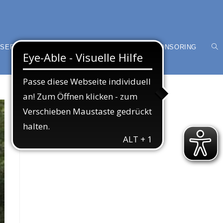
SER VEREIN
MITGLIED WERDEN
SPONSORING