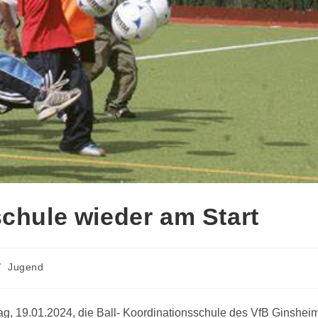
schule wieder am Start
/
Jugend
ag, 19.01.2024, die Ball- Koordinationsschule des VfB Ginshei