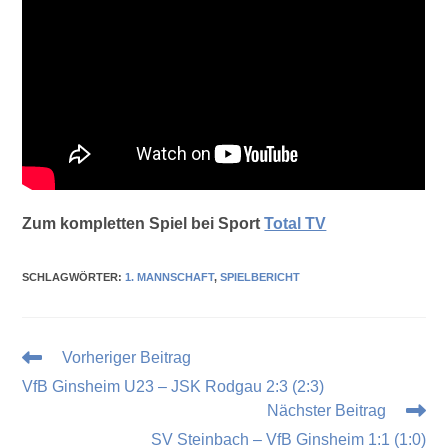
Zum kompletten Spiel bei Sport
Total TV
SCHLAGWÖRTER
:
1. MANNSCHAFT
,
SPIELBERICHT
Vorheriger Beitrag
VfB Ginsheim U23 – JSK Rodgau 2:3 (2:3)
Nächster Beitrag
SV Steinbach – VfB Ginsheim 1:1 (1:0)