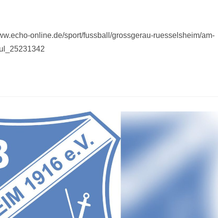
/www.echo-online.de/sport/fussball/grossgerau-ruesselsheim/am-
saul_25231342