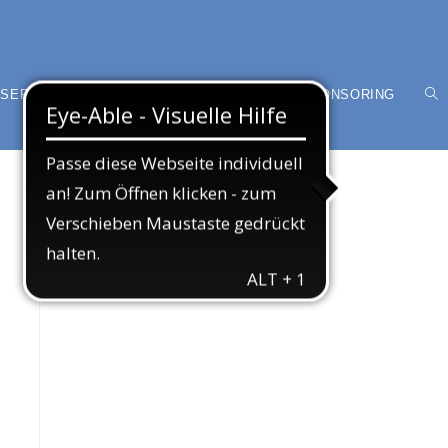
SER VEREIN
MITGLIED WERDEN
SPONSORING