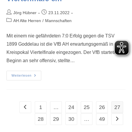
Jörg Hübner
23.11.2022
AH Alte Herren
/
Mannschaften
Mit einem nie gefährdeten 7:0 Erfolg gegen die TSV
1899 Goddelau ist die VfB AH erwartungsgemäß in das
Kreispokal Viertelfinale eingezogen. Der VfB startete von
Beginn an sehr offensiv, stellte…
Weiterlesen
1
…
24
25
26
27
28
29
30
…
49