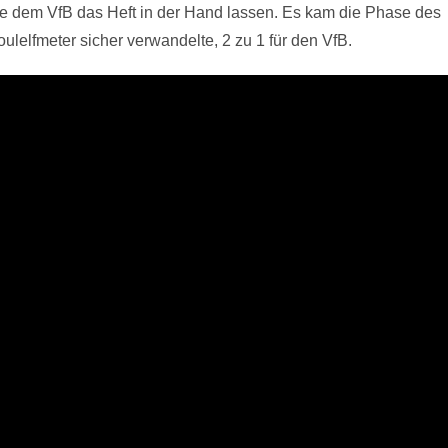
e dem VfB das Heft in der Hand lassen. Es kam die Phase des
ulelfmeter sicher verwandelte, 2 zu 1 für den VfB.