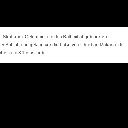
r Strafraum, Getümmel um den Ball mit abgeblockten
er Ball ab und gelang vor die Füße von Christian Makana, der
rbei zum 3:1 einschob.