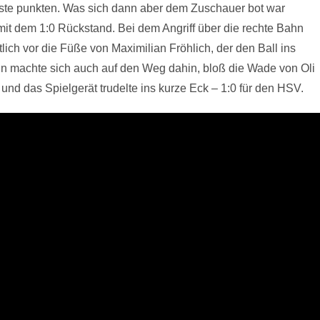
ste punkten. Was sich dann aber dem Zuschauer bot war
mit dem 1:0 Rückstand. Bei dem Angriff über die rechte Bahn
lich vor die Füße von Maximilian Fröhlich, der den Ball ins
nn machte sich auch auf den Weg dahin, bloß die Wade von Oli
nd das Spielgerät trudelte ins kurze Eck – 1:0 für den HSV.