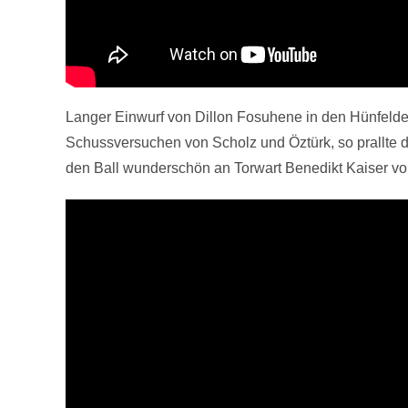
Langer Einwurf von Dillon Fosuhene in den Hünfelde
Schussversuchen von Scholz und Öztürk, so prallte d
den Ball wunderschön an Torwart Benedikt Kaiser vo