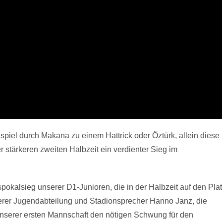
piel durch Makana zu einem Hattrick oder Öztürk, allein diese
 stärkeren zweiten Halbzeit ein verdienter Sieg im
pokalsieg unserer D1-Junioren, die in der Halbzeit auf den Pla
nserer Jugendabteilung und Stadionsprecher Hanno Janz, die
unserer ersten Mannschaft den nötigen Schwung für den