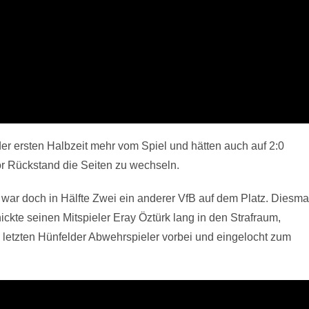
r ersten Halbzeit mehr vom Spiel und hätten auch auf 2:0
or Rückstand die Seiten zu wechseln.
, war doch in Hälfte Zwei ein anderer VfB auf dem Platz. Diesma
ickte seinen Mitspieler Eray Öztürk lang in den Strafraum,
 letzten Hünfelder Abwehrspieler vorbei und eingelocht zum