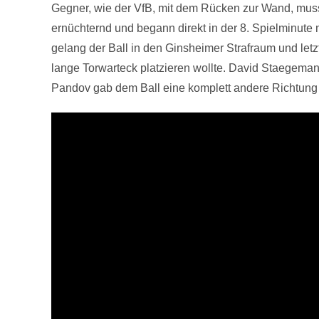
Gegner, wie der VfB, mit dem Rücken zur Wand, mus
ernüchternd und begann direkt in der 8. Spielminute 
gelang der Ball in den Ginsheimer Strafraum und letzt
lange Torwarteck platzieren wollte. David Staegema
Pandov gab dem Ball eine komplett andere Richtung u