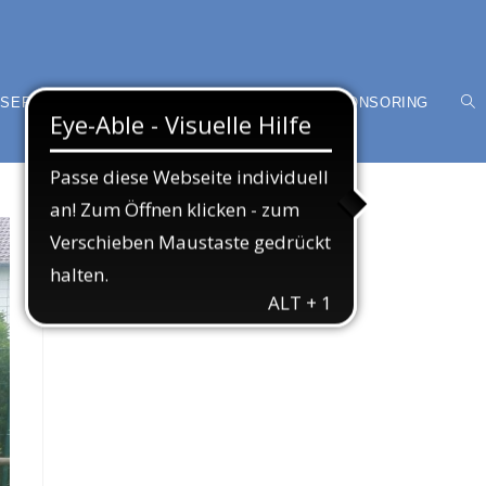
SER VEREIN
MITGLIED WERDEN
SPONSORING