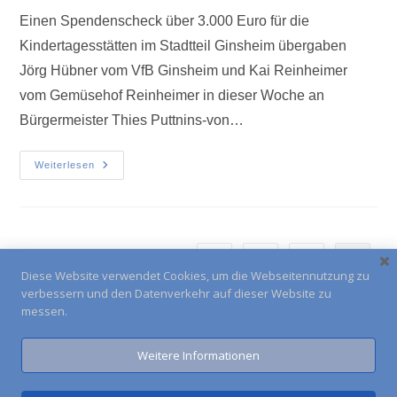
Einen Spendenscheck über 3.000 Euro für die
Kindertagesstätten im Stadtteil Ginsheim übergaben
Jörg Hübner vom VfB Ginsheim und Kai Reinheimer
vom Gemüsehof Reinheimer in dieser Woche an
Bürgermeister Thies Puttnins-von…
Weiterlesen
1
2
3
Diese Website verwendet Cookies, um die Webseitennutzung zu
verbessern und den Datenverkehr auf dieser Website zu
messen.
Weitere Informationen
Impressum
Kontakt
Anfahrt