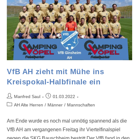
VfB AH zieht mit Mühe ins
Kreispokal-Halbfinale ein
Manfred Saul
01.03.2022
AH Alte Herren
/
Männer
/
Mannschaften
Am Ende wurde es noch mal unnötig spannend als die
VfB AH am vergangenen Freitag ihr Viertelfinalspiel
gegen die SKG Bauschheim bestritt.Der VfB fand in den