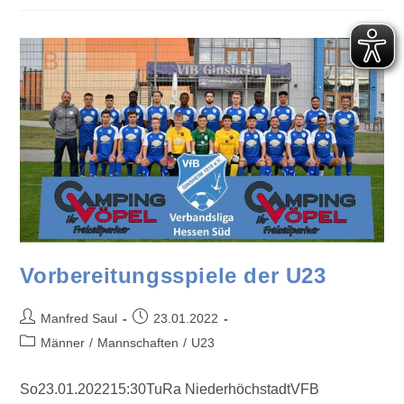
Vorbereitungsspiele der U23
Manfred Saul
23.01.2022
Männer
/
Mannschaften
/
U23
So23.01.202215:30TuRa NiederhöchstadtVFB