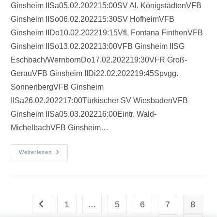
Ginsheim IISa05.02.202215:00SV Al. KönigstädtenVFB
Ginsheim IISo06.02.202215:30SV HofheimVFB
Ginsheim IIDo10.02.202219:15VfL Fontana FinthenVFB
Ginsheim IISo13.02.202213:00VFB Ginsheim IISG
Eschbach/WernbornDo17.02.202219:30VFR Groß-
GerauVFB Ginsheim IIDi22.02.202219:45Spvgg.
SonnenbergVFB Ginsheim
IISa26.02.202217:00Türkischer SV WiesbadenVFB
Ginsheim IISa05.03.202216:00Eintr. Wald-
MichelbachVFB Ginsheim…
Weiterlesen
1
…
5
6
7
8